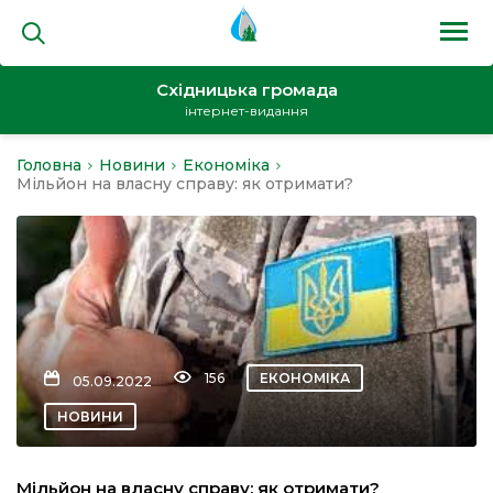
Східницька громада
інтернет-видання
Головна
Новини
Економіка
на
Мільйон на власну справу: як отримати?
и
156
ЕКОНОМІКА
05.09.2022
кти
НОВИНИ
Мільйон на власну справу: як отримати?