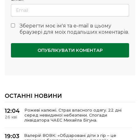
Зберегти моє ім'я та e-mail в цьому
браузері для моїх подальших коментарів.
ОСТАННІ НОВИНИ
12:04
Рожеві калюжі. Страх власного одягу. 22 дні
серед невидимої небезпеки. Спогади
26 кві
ліквідатора ЧАЕС Михайла Бігуна.
19:03
Валерій ВОВК: «Обдаровані діти з гір – це