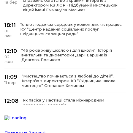
справжнє багатство України». Інтервʼю з
18 бер
директором КЗ ЛОР «Підбузький мистецький
ліцей імені Еммануїла Миська»
18:11
Тепло людських сердець у кожен дім: як працює
КУ “Центр надання соціальних послуг
01
Східницької селищної ради”
лис
12:10
“46 років живу школою і для школи”. Історія
вчительки та директорки Дарії Барщик із
02
Довгого-Гірського
жов
11:09
“Мистецтво починається з любові до дітей”.
Інтерв’ю з директором КЗ “Східницька школа
11 вер
мистецтв” Степаном Химином
12:08
Як пасіка у Ластівці стала міжнародним
осередком здоров’я
08
сер
12:07
У Східниці відкрили нову оздоровчу екостежку
“Респект — Гаївка”
15 лип