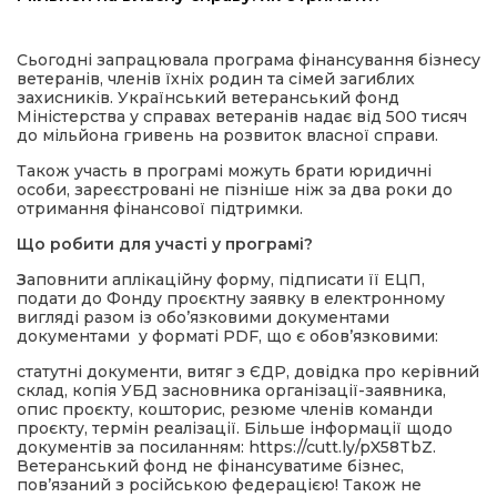
имати
Сьогодні запрацювала програма фінансування бізнесу
ветеранів, членів їхніх родин та сімей загиблих
захисників. Український ветеранський фонд
Міністерства у справах ветеранів надає від 500 тисяч
до мільйона гривень на розвиток власної справи.
Також участь в програмі можуть брати юридичні
особи, зареєстровані не пізніше ніж за два роки до
отримання фінансової підтримки.
Що робити для участі у програмі?
З
аповнити аплікаційну форму, підписати її ЕЦП,
подати до Фонду проєктну заявку в електронному
вигляді разом із обо’язковими документами
документами у форматі PDF, що є обов’язковими:
статутні документи, витяг з ЄДР, довідка про керівний
склад, копія УБД засновника організації-заявника,
опис проєкту, кошторис, резюме членів команди
проєкту, термін реалізації. Більше інформації щодо
документів за посиланням: https://cutt.ly/pX58TbZ.
Ветеранський фонд не фінансуватиме бізнес,
пов’язаний з російською федерацією! Також не