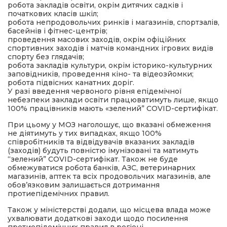
робота закладів освіти, окрім дитячих садків і
початкових класів шкіл;
робота непродовольчих ринків і магазинів, спортзалів,
басейнів і фітнес-центрів;
проведення масових заходів, окрім офіційних
спортивних заходів і матчів командних ігрових видів
спорту без глядачів;
робота закладів культури, окрім історико-культурних
заповідників, проведення кіно- та відеозйомки;
робота підвісних канатних доріг.
У разі введення червоного рівня епідемічної
небезпеки заклади освіти працюватимуть лише, якщо
100% працівників мають «зелений” COVID-сертифікат.
При цьому у МОЗ наголошує, що вказані обмеження
не діятимуть у тих випадках, якщо 100%
співробітників та відвідувачів вказаних закладів
(заходів) будуть повністю імунізовані та матимуть
“зелений” COVID-сертифікат. Також не буде
обмежуватися робота банків, АЗС, ветеринарних
магазинів, аптек та всіх продовольчих магазинів, але
обов’язковим залишається дотримання
протиепідемічних правил.
Також у міністерстві додали, що місцева влада може
ухвалювати додаткові заходи щодо посилення