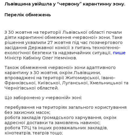
Львівщина увійшла у “червону” карантинну зону.
имати
Перелік обмежень
З 30 жовтня на території Львівської області почали
діяти карантинні обмеження «червоної» зони. Таке
рішення ухвалили 27 жовтня під час позачергового
засідання Державної комісії з питань техногенно-
екологічної безпеки та надзвичайних ситуації,
пише
Міністр Кабміну Олег Немчінов.
Також обмеження «червоної» зони адаптивного
карантину з 30 жовтня, окрім Львівщини,
впроваджені на території Житомирської, Івано-
Франківської, Київської, Луганської, Хмельницької та
Чернігівської областей.
Що заборонено у «червоній» зоні:
перебування на територіях загального користування
без захисних масок;
робота закладів громадського харчування, окрім
адресної доставки та замовлень навинос;
робота ТРЦ та інших розважальних закладів,
кінотеатрів, театрів тощо;