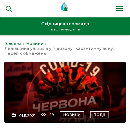
Східницька громада
інтернет-видання
Головна
Новини
на
Львівщина увійшла у “червону” карантинну зону.
Перелік обмежень
и
кти
99
НОВИНИ
ПОДІЇ
01.11.2021