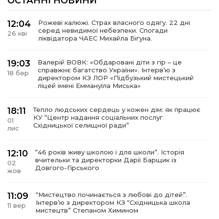
ОСТАННІ НОВИНИ
12:04
Рожеві калюжі. Страх власного одягу. 22 дні
серед невидимої небезпеки. Спогади
26 кві
ліквідатора ЧАЕС Михайла Бігуна.
19:03
Валерій ВОВК: «Обдаровані діти з гір – це
справжнє багатство України». Інтервʼю з
18 бер
директором КЗ ЛОР «Підбузький мистецький
ліцей імені Еммануїла Миська»
18:11
Тепло людських сердець у кожен дім: як працює
КУ “Центр надання соціальних послуг
01
Східницької селищної ради”
лис
12:10
“46 років живу школою і для школи”. Історія
вчительки та директорки Дарії Барщик із
02
Довгого-Гірського
жов
11:09
“Мистецтво починається з любові до дітей”.
Інтерв’ю з директором КЗ “Східницька школа
11 вер
мистецтв” Степаном Химином