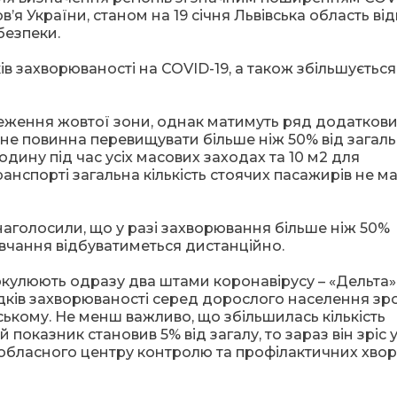
я України, станом на 19 січня Львівська область ві
безпеки.
в захворюваності на COVID-19, а також збільшується
меження жовтої зони, однак матимуть ряд додатков
в не повинна перевищувати більше ніж 50% від загал
людину під час усіх масових заходах та 10 м2 для
ранспорті загальна кількість стоячих пасажирів не м
аголосили, що у разі захворювання більше ніж 50%
навчання відбуватиметься дистанційно.
иркулюють одразу два штами коронавірусу – «Дельта»
падків захворюваності серед дорослого населення зр
вському. Не менш важливо, що збільшилась кількість
показник становив 5% від загалу, то зараз він зріс у
о обласного центру контролю та профілактичних хво