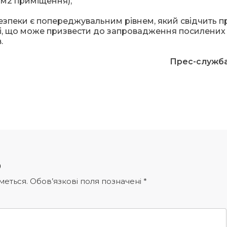
0 м2 приміщення);
зпеки є попереджувальним рівнем, який свідчить п
оні, що може призвести до запровадження посилених
.
Прес-служб
р
меться.
Обов’язкові поля позначені
*