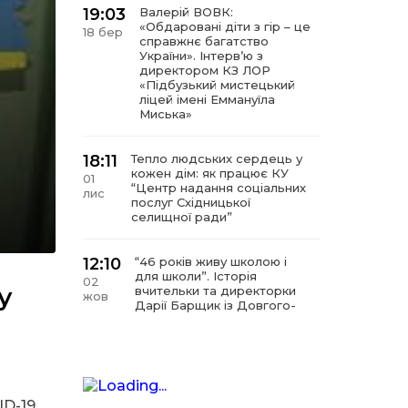
19:03
Валерій ВОВК:
«Обдаровані діти з гір – це
18 бер
справжнє багатство
України». Інтервʼю з
директором КЗ ЛОР
«Підбузький мистецький
ліцей імені Еммануїла
Миська»
18:11
Тепло людських сердець у
кожен дім: як працює КУ
01
“Центр надання соціальних
лис
послуг Східницької
селищної ради”
12:10
“46 років живу школою і
для школи”. Історія
02
у
вчительки та директорки
жов
Дарії Барщик із Довгого-
Гірського
11:09
“Мистецтво починається з
любові до дітей”. Інтерв’ю
11 вер
з директором КЗ
D-19,