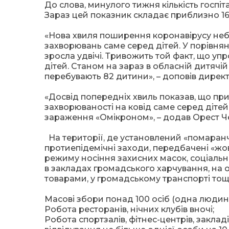
До слова, минулого тижня кількість госпіт
Зараз цей показник складає приблизно 160
«Нова хвиля поширення коронавірусу неб
захворювань саме серед дітей. У порівнян
зросла удвічі. Тривожить той факт, що уп
дітей. Станом на зараз в обласній дитячі
перебувають 82 дитини», – доповів дире
«Досвід попередніх хвиль показав, що при
захворюваності на ковід саме серед діте
зараження «Омікроном», – додав Орест Ч
На території, де установлений «помаранч
протиепідемічні заходи, передбачені «ж
режиму носіння захисних масок, соціально
в закладах громадського харчування, на 
товарами, у громадському транспорті тощ
Масові збори понад 100 осіб (одна людина
Робота ресторанів, нічних клубів вночі;
Робота спортзалів, фітнес-центрів, заклад