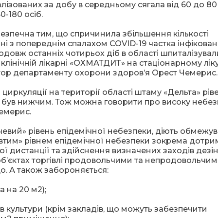
алізованих за добу в середньому сягала від 60 до 80 
-180 осіб.
езпечна тим, що спричинила збільшення кількості
ні з попереднім спалахом COVID-19 частка інфікова
родовж останніх чотирьох діб в області шпиталізувал
й клінічній лікарні «ОХМАТДИТ» на стаціонарному лік
ктор департаменту охорони здоров’я Орест Чемерис.
 циркуляції на території області штаму «Дельта» рів
й був нижчим. Тож можна говорити про високу небез
емерис.
евий» рівень епідемічної небезпеки, діють обмежув
овтим» рівнем епідемічної небезпеки зокрема дотр
ї дистанції та здійснення визначених заходів дезі
об’єктах торгівлі продовольчими та непродовольчи
о. А також забороняється:
 на 20 м2);
ів культури (крім закладів, що можуть забезпечити