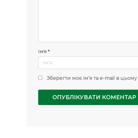
Ім'я
*
Зберегти моє ім'я та e-mail в цьом