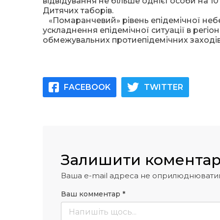
відвідування не більше однієї особи на 1
Дитячих таборів.
«Помаранчевий» рівень епідемічної небе
ускладнення епідемічної ситуації в регі
обмежувальних протиепідемічних заходів
FACEBOOK
TWITTER
Залишити комента
Ваша e-mail адреса не оприлюднювати
Ваш комментар
*