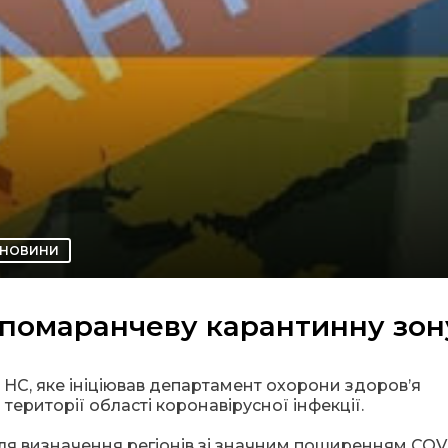
НОВИНИ
помаранчеву карантинну зон
і НС, яке ініціював департамент охорони здоров’я
території області коронавірусної інфекції.
ля визначення регіонів зі значним поширенням COVI