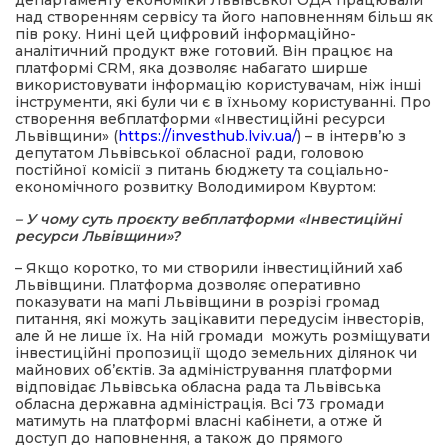
департаменту економіки Львівської ОДА працювали
над створенням сервісу та його наповненням більш як
пів року. Нині цей цифровий інформаційно-
аналітичний продукт вже готовий. Він працює на
платформі CRM, яка дозволяє набагато ширше
використовувати інформацію користувачам, ніж інші
інструменти, які були чи є в їхньому користуванні. Про
створення вебплатформи «Інвестиційні ресурси
Львівщини» (
https://investhub.lviv.ua/
) – в інтерв’ю з
депутатом Львівської обласної ради, головою
постійної комісії з питань бюджету та соціально-
економічного розвитку Володимиром Квуртом:
– У чому суть проєкту вебплатформи «Інвестиційні
ресурси Львівщини»?
– Якщо коротко, то ми створили інвестиційний хаб
Львівщини. Платформа дозволяє оперативно
показувати на мапі Львівщини в розрізі громад
питання, які можуть зацікавити передусім інвесторів,
але й не лише їх. На ній громади можуть розміщувати
інвестиційні пропозиції щодо земельних ділянок чи
майнових об’єктів. За адміністрування платформи
відповідає Львівська обласна рада та Львівська
обласна державна адміністрація. Всі 73 громади
матимуть на платформі власні кабінети, а отже й
доступ до наповнення, а також до прямого