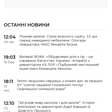
ОСТАННІ НОВИНИ
12:04
Рожеві калюжі. Страх власного одягу. 22 дні
серед невидимої небезпеки. Спогади
26 кві
ліквідатора ЧАЕС Михайла Бігуна.
19:03
Валерій ВОВК: «Обдаровані діти з гір – це
справжнє багатство України». Інтервʼю з
18 бер
директором КЗ ЛОР «Підбузький мистецький
ліцей імені Еммануїла Миська»
18:11
Тепло людських сердець у кожен дім: як працює
КУ “Центр надання соціальних послуг
01
Східницької селищної ради”
лис
12:10
“46 років живу школою і для школи”. Історія
вчительки та директорки Дарії Барщик із
02
Довгого-Гірського