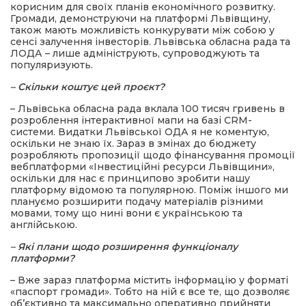
корисним для своїх планів економічного розвитку.
Громади, демонструючи на платформі Львівщину,
також мають можливість конкурувати між собою у
сенсі залучення інвесторів. Львівська обласна рада та
ЛОДА – лише адмініструють, супроводжують та
популяризують.
– Скільки коштує цей проєкт?
– Львівська обласна рада вклала 100 тисяч гривень в
розроблення інтерактивної мапи на базі CRM-
системи. Видатки Львівської ОДА я не коментую,
оскільки не знаю їх. Зараз в змінах до бюджету
розробляють пропозиції щодо фінансування промоції
вебплатформи «Інвестиційні ресурси Львівщини»,
оскільки для нас є принципово зробити нашу
платформу відомою та популярною. Поміж іншого ми
плануємо розширити подачу матеріалів різними
мовами, тому що нині вони є українською та
англійською.
– Які плани щодо розширення функціоналу
платформи?
– Вже зараз платформа містить інформацію у форматі
«паспорт громади». Тобто на ній є все те, що дозволяє
об’єктивно та максимально оперативно прийняти