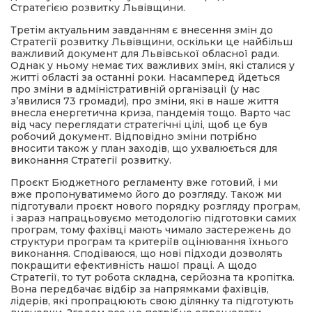
Стратегією розвитку Львівщини.
Третім актуальним завданням є внесення змін до
Стратегії розвитку Львівщини, оскільки це найбільш
важливий документ для Львівської обласної ради.
Однак у ньому немає тих важливих змін, які сталися у
житті області за останні роки. Насамперед йдеться
про зміни в адміністративній організації (у нас
з’явилися 73 громади), про зміни, які в наше життя
внесла енергетична криза, пандемія тощо. Варто час
від часу переглядати стратегічні цілі, щоб це був
робочий документ. Відповідно зміни потрібно
вносити також у план заходів, що ухвалюється для
виконання Стратегії розвитку.
Проєкт Бюджетного регламенту вже готовий, і ми
вже пропонуватимемо його до розгляду. Також ми
підготували проєкт нового порядку розгляду програм,
і зараз напрацьовуємо методологію підготовки самих
програм, тому фахівці мають чимало застережень до
структури програм та критеріїв оцінювання їхнього
виконання. Сподіваюся, що нові підходи дозволять
покращити ефективність нашої праці. А щодо
Стратегії, то тут робота складна, серйозна та кропітка.
Вона передбачає відбір за напрямками фахівців,
лідерів, які пропрацюють свою ділянку та підготують