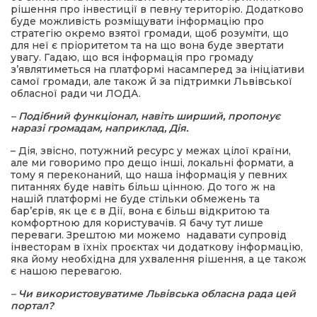
рішення про інвестиції в певну територію. Додатково
буде можливість розміщувати інформацію про
стратегію окремо взятої громади, щоб розуміти, що
для неї є пріоритетом та на що вона буде звертати
увагу. Гадаю, що вся інформація про громаду
з’являтиметься на платформі насамперед за ініціативи
самої громади, але також й за підтримки Львівської
обласної ради чи ЛОДА.
– Подібний функціонал, навіть ширший, пропонує
наразі громадам, наприклад, Дія.
– Дія, звісно, потужний ресурс у межах цілої країни,
але ми говоримо про дещо інші, локальні формати, а
тому я переконаний, що наша інформація у певних
питаннях буде навіть більш цінною. До того ж на
нашій платформі не буде стільки обмежень та
бар’єрів, як це є в Дії, вона є більш відкритою та
комфортною для користувачів. Я бачу тут лише
переваги. Зрештою ми можемо надавати супровід
інвесторам в їхніх проєктах чи додаткову інформацію,
яка йому необхідна для ухвалення рішення, а це також
є нашою перевагою.
– Чи використовуватиме Львівська обласна рада цей
портал?