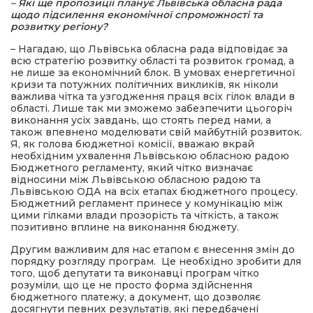
– Які ще пропозиції планує Львівська обласна рада
щодо підсилення економічної спроможності та
розвитку регіону?
– Нагадаю, що Львівська обласна рада відповідає за
всю стратегію розвитку області та розвиток громад, а
не лише за економічний блок. В умовах енергетичної
кризи та потужних політичних викликів, як ніколи
важлива чітка та узгодження праця всіх гілок влади в
області. Лише так ми зможемо забезпечити цьогоріч
виконання усіх завдань, що стоять перед нами, а
також впевнено моделювати свій майбутній розвиток.
Я, як голова бюджетної комісії, вважаю вкрай
необхідним ухвалення Львівською обласною радою
Бюджетного регламенту, який чітко визначає
відносини між Львівською обласною радою та
Львівською ОДА на всіх етапах бюджетного процесу.
Бюджетний регламент принесе у комунікацію між
цими гілками влади прозорість та чіткість, а також
позитивно вплине на виконання бюджету.
Другим важливим для нас етапом є внесення змін до
порядку розгляду програм. Це необхідно зробити для
того, щоб депутати та виконавці програм чітко
розуміли, що це не просто форма здійснення
бюджетного платежу, а документ, що дозволяє
досягнути певних результатів, які передбачені