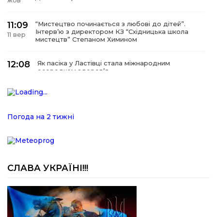
жов
11:09
“Мистецтво починається з любові до дітей”.
Інтерв’ю з директором КЗ “Східницька школа
11 вер
мистецтв” Степаном Химином
12:08
Як пасіка у Ластівці стала міжнародним
осередком здоров’я
08
сер
12:07
У Східниці відкрили нову оздоровчу екостежку
“Респект — Гаївка”
15 лип
Погода на 2 тижні
17:07
Віра, що не згасає. Історія сили духу,
наполегливості та великого серця директорки
05 лип
Підбузького геріатричного пансіонату — Віри
Баброцяк
СЛАВА УКРАЇНІ!!!
20:06
Нескорена сила зі Східниці. Анна Іроденко –
абсолютна чемпіонка Європи з армреслінгу
24 чер