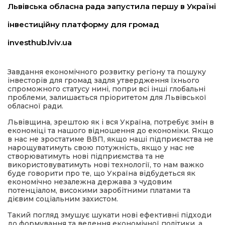
Львівська обласна рада запустила першу в Україні
имати
інвестиційну платформу для громад
investhub.lviv.ua
Завдання економічного розвитку регіону та пошуку
інвесторів для громад задля утвердження їхнього
спроможного статусу нині, попри всі інші глобальні
проблеми, залишається пріоритетом для Львівської
обласної ради.
Львівщина, зрештою як і вся Україна, потребує змін в
економіці та нашого відношення до економіки. Якщо
в нас не зростатиме ВВП, якщо наші підприємства не
нарощуватимуть свою потужність, якщо у нас не
створюватимуть нові підприємства та не
використовуватимуть нові технології, то нам важко
буде говорити про те, що Україна відбудеться як
економічно незалежна держава з чудовим
потенціалом, високими заробітними платами та
дієвим соціальним захистом.
Такий погляд змушує шукати нові ефективні підходи
до формування та ведення економічної політики, а