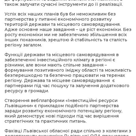
також залучати сучасні інструменти до її реалізації.
Успіх всіх наших планів був би неможливим без
партнерства у питанні економічного розвитку
територій держави та місцевого самоврядування.
Адже основне наше завдання – це ріст економіки. Без
росту економіки ми не забезпечимо збільшення всіх
інших показників, зрештою й стабільність та сталість
регіону загалом.
Функції держави та місцевого самоврядування в
забезпеченні інвестиційного клімату в регіоні є
різними, але вони мають спільне завдання –
формування позитивного іміджу області та можливість
безперешкодно та безпечно працювати на теренах
регіону. Держава та місцеве самоврядування є
партнерами під час пошуку та залучення додаткового
ресурсу в громади.
Створення вебплатформи «Інвестиційні ресурси
Львівщини» є прикладом подібного партнерства
заради розвитку економічного потенціалу регіону,
який демонструє нові підходи під час вирішення
стратегічних та практичних питань.
Фахівці Львівської обласної ради спільно з колегами з