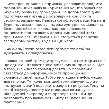
– Безперечно. Мапа, наприклад, дозволяє проводити
порівняльний аналіз використання коштів обласного
бюджету розвитку громадами. Це допомагає під час
підготування питань до розгляду на комісіях та
сесійних засіданнях Львівської обласної ради. На мапі
буде інформація про всі інфраструктурні, соціальні та
безпекові об’єкти в громадах, вона дозволяє
оцінювати стан та якість дорожньої мережі, тобто
практично вся інформація, що стосується розвитку
господарки регіону, буде на цій карті.
– Як ви оцінюєте готовність громад самостійно
працювати з платформою
?
– Важливо, щоб громади зрозуміли, що платформа не є
ще однією інтерактивною забавкою чи примхою. Біда
в тому, що чимало громад достатньо формально
ставляться до інформаційної та промоційної
складової своєї праці. Тобто викладають інформацію
для галочки. Тут хочеться, щоб вони відчули, що це
інструмент, який дозволить залучати ресурси. Тому на
етапі запуску проєкту ми створимо команду, яка
відвідає всі 73 громади та проведе тренінги, де
розповість про важливість, мету та наповнення
платформи.