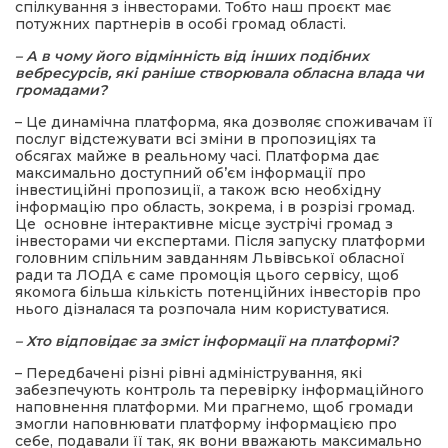
спілкування з інвесторами. Тобто наш проєкт має
потужних партнерів в особі громад області.
– А в чому його відмінність від інших подібних
вебресурсів, які раніше створювала обласна влада чи
громадами?
– Це динамічна платформа, яка дозволяє споживачам її
послуг відстежувати всі зміни в пропозиціях та
обсягах майже в реальному часі. Платформа дає
максимально доступний об’єм інформації про
інвестиційні пропозиції, а також всю необхідну
інформацію про область, зокрема, і в розрізі громад.
Це основне інтерактивне місце зустрічі громад з
інвесторами чи експертами. Після запуску платформи
головним спільним завданням Львівської обласної
ради та ЛОДА є саме промоція цього сервісу, щоб
якомога більша кількість потенційних інвесторів про
нього дізналася та розпочала ним користуватися.
– Хто відповідає за зміст інформації на платформі?
– Передбачені різні рівні адміністрування, які
забезпечують контроль та перевірку інформаційного
наповнення платформи. Ми прагнемо, щоб громади
змогли наповнювати платформу інформацією про
себе, подавали її так, як вони вважають максимально