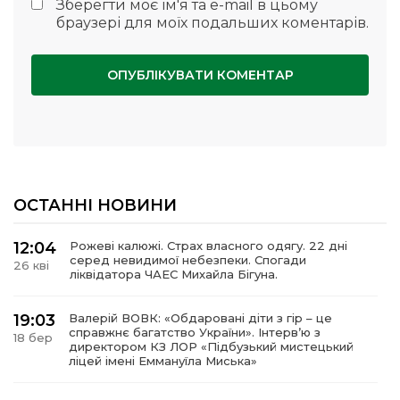
Зберегти моє ім'я та e-mail в цьому
браузері для моїх подальших коментарів.
ОСТАННІ НОВИНИ
12:04
Рожеві калюжі. Страх власного одягу. 22 дні
серед невидимої небезпеки. Спогади
26 кві
ліквідатора ЧАЕС Михайла Бігуна.
19:03
Валерій ВОВК: «Обдаровані діти з гір – це
справжнє багатство України». Інтервʼю з
18 бер
директором КЗ ЛОР «Підбузький мистецький
ліцей імені Еммануїла Миська»