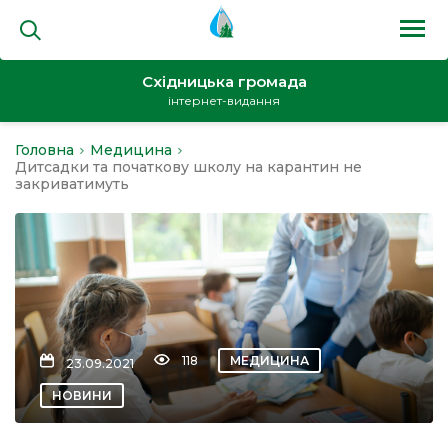
Східницька громада
інтернет-видання
Головна
Медицина
на
Дитсадки та початкову школу на карантин не
закриватимуть
и
118
МЕДИЦИНА
23.09.2021
кти
НОВИНИ