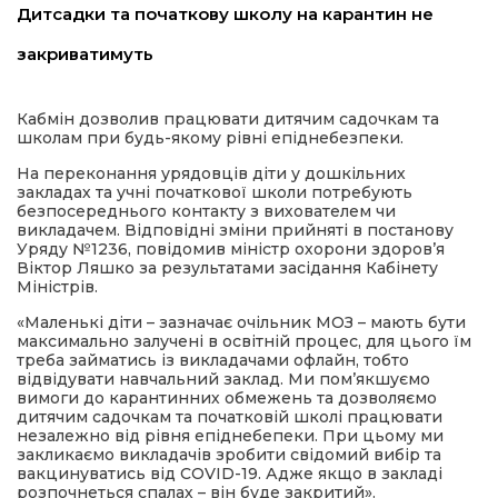
Дитсадки та початкову школу на карантин не
имати
закриватимуть
Кабмін дозволив працювати дитячим садочкам та
школам при будь-якому рівні епіднебезпеки.
На переконання урядовців діти у дошкільних
закладах та учні початкової школи потребують
безпосереднього контакту з вихователем чи
викладачем. Відповідні зміни прийняті в постанову
Уряду №1236, повідомив міністр охорони здоров’я
Віктор Ляшко за результатами засідання Кабінету
Міністрів.
«Маленькі діти – зазначає очільник МОЗ – мають бути
максимально залучені в освітній процес, для цього їм
треба займатись із викладачами офлайн, тобто
відвідувати навчальний заклад. Ми пом’якшуємо
вимоги до карантинних обмежень та дозволяємо
дитячим садочкам та початковій школі працювати
незалежно від рівня епіднебепеки. При цьому ми
закликаємо викладачів зробити свідомий вибір та
вакцинуватись від COVID-19. Адже якщо в закладі
розпочнеться спалах – він буде закритий».