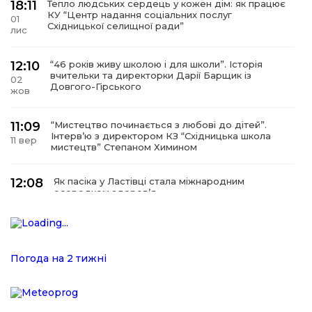
18:11
Тепло людських сердець у кожен дім: як працює
КУ “Центр надання соціальних послуг
01
Східницької селищної ради”
лис
12:10
“46 років живу школою і для школи”. Історія
вчительки та директорки Дарії Барщик із
02
Довгого-Гірського
жов
11:09
“Мистецтво починається з любові до дітей”.
Інтерв’ю з директором КЗ “Східницька школа
11 вер
мистецтв” Степаном Химином
12:08
Як пасіка у Ластівці стала міжнародним
осередком здоров’я
08
сер
12:07
У Східниці відкрили нову оздоровчу екостежку
“Респект — Гаївка”
15 лип
Погода на 2 тижні
17:07
Віра, що не згасає. Історія сили духу,
наполегливості та великого серця директорки
05 лип