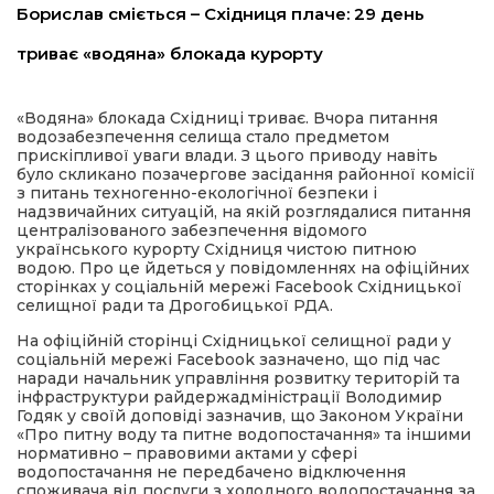
Борислав сміється – Східниця плаче: 29 день
имати
триває «водяна» блокада курорту
«Водяна» блокада Східниці триває. Вчора питання
водозабезпечення селища стало предметом
прискіпливої уваги влади. З цього приводу навіть
було скликано позачергове засідання районної комісії
з питань техногенно-екологічної безпеки і
надзвичайних ситуацій, на якій розглядалися питання
централізованого забезпечення відомого
українського курорту Східниця чистою питною
водою. Про це йдеться у повідомленнях на офіційних
сторінках у соціальній мережі Facebook Східницької
селищної ради та Дрогобицької РДА.
На офіційній сторінці Східницької селищної ради у
соціальній мережі Facebook зазначено, що під час
наради начальник управління розвитку територій та
інфраструктури райдержадміністрації Володимир
Годяк у своїй доповіді зазначив, що Законом України
«Про питну воду та питне водопостачання» та іншими
нормативно – правовими актами у сфері
водопостачання не передбачено відключення
споживача від послуги з холодного водопостачання за