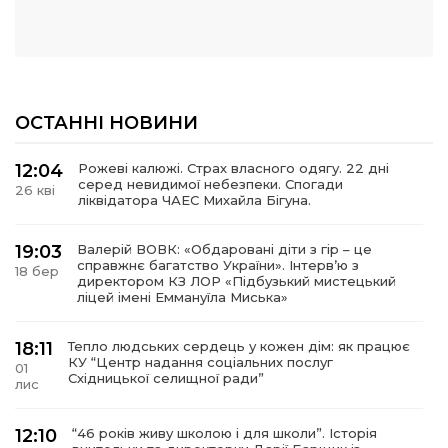
ОСТАННІ НОВИНИ
12:04
Рожеві калюжі. Страх власного одягу. 22 дні
серед невидимої небезпеки. Спогади
26 кві
ліквідатора ЧАЕС Михайла Бігуна.
19:03
Валерій ВОВК: «Обдаровані діти з гір – це
справжнє багатство України». Інтервʼю з
18 бер
директором КЗ ЛОР «Підбузький мистецький
ліцей імені Еммануїла Миська»
18:11
Тепло людських сердець у кожен дім: як працює
КУ “Центр надання соціальних послуг
01
Східницької селищної ради”
лис
12:10
“46 років живу школою і для школи”. Історія