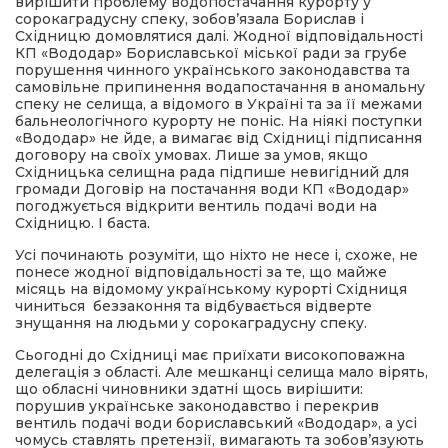
вирішити проблему водопостачання курорту у
сорокаградусну спеку, зобов’язала Борислав і
Східницю домовлятися далі. Жодної відповідальності
КП «Вододар» Бориславської міської ради за грубе
порушення чинного українського законодавства та
самовільне припинення водапостачання в аномальну
спеку не селища, а відомого в Україні та за її межами
бальнеологічного курорту не поніс. На ніякі поступки
«Вододар» не йде, а вимагає від Східниці підписання
договору на своїх умовах. Лише за умов, якщо
Східницька селищна рада підпише невигідний для
громади Договір на постачання води КП «Вододар»
погоджується відкрити вентиль подачі води на
Східницю. І баста.
Усі починають розуміти, що ніхто не несе і, схоже, не
понесе жодної відповідальності за те, що майже
місяць на відомому українському курорті Східниця
чиниться беззаконня та відбувається відверте
знущання на людьми у сорокаградусну спеку.
Сьогодні до Східниці має приїхати високоповажна
делегація з області. Але мешканці селища мало вірять,
що обласні чиновники здатні щось вирішити:
порушив українське законодавство і перекрив
вентиль подачі води бориславський «Вододар», а усі
чомусь ставлять претензії, вимагають та зобов’язують