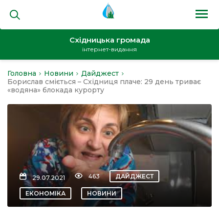
Східницька громада
інтернет-видання
Головна
Новини
Дайджест
на
Борислав сміється – Східниця плаче: 29 день триває
«водяна» блокада курорту
и
463
ДАЙДЖЕСТ
29.07.2021
кти
ЕКОНОМІКА
НОВИНИ