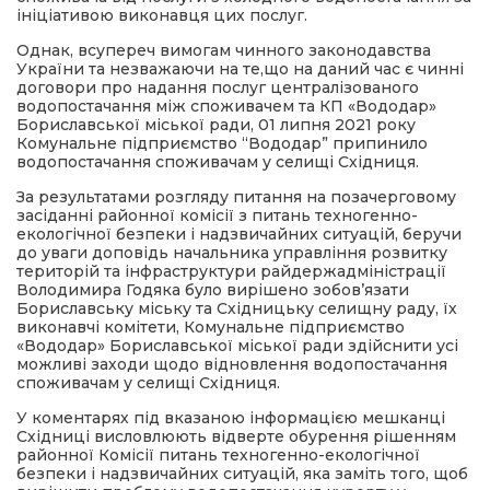
ініціативою виконавця цих послуг.
Однак, всупереч вимогам чинного законодавства
України та незважаючи на те,що на даний час є чинні
договори про надання послуг централізованого
водопостачання між споживачем та КП «Вододар»
Бориславської міської ради, 01 липня 2021 року
Комунальне підприємство “Вододар” припинило
водопостачання споживачам у селищі Східниця.
За результатами розгляду питання на позачерговому
засіданні районної комісії з питань техногенно-
екологічної безпеки і надзвичайних ситуацій, беручи
до уваги доповідь начальника управління розвитку
територій та інфраструктури райдержадміністрації
Володимира Годяка було вирішено зобов’язати
Бориславську міську та Східницьку селищну раду, їх
виконавчі комітети, Комунальне підприємство
«Вододар» Бориславської міської ради здійснити усі
можливі заходи щодо відновлення водопостачання
споживачам у селищі Східниця.
У коментарях під вказаною інформацією мешканці
Східниці висловлюють відверте обурення рішенням
районної Комісії питань техногенно-екологічної
безпеки і надзвичайних ситуацій, яка заміть того, щоб