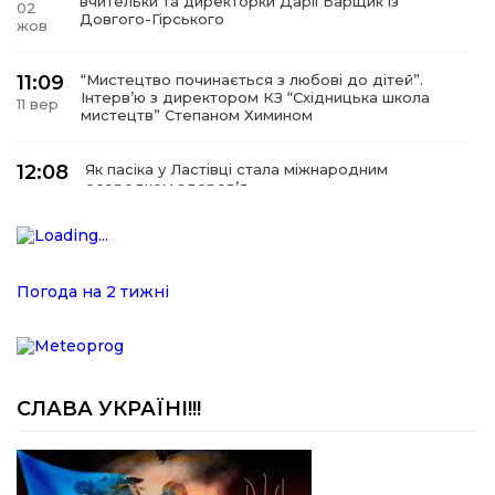
вчительки та директорки Дарії Барщик із
02
Довгого-Гірського
жов
11:09
“Мистецтво починається з любові до дітей”.
Інтерв’ю з директором КЗ “Східницька школа
11 вер
мистецтв” Степаном Химином
12:08
Як пасіка у Ластівці стала міжнародним
осередком здоров’я
08
сер
12:07
У Східниці відкрили нову оздоровчу екостежку
“Респект — Гаївка”
15 лип
Погода на 2 тижні
17:07
Віра, що не згасає. Історія сили духу,
наполегливості та великого серця директорки
05 лип
Підбузького геріатричного пансіонату — Віри
Баброцяк
СЛАВА УКРАЇНІ!!!
20:06
Нескорена сила зі Східниці. Анна Іроденко –
абсолютна чемпіонка Європи з армреслінгу
24 чер