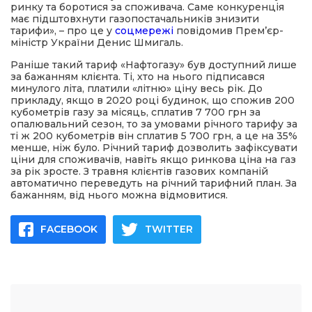
ринку та боротися за споживача. Саме конкуренція
має підштовхнути газопостачальників знизити
тарифи», – про це у
соцмережі
повідомив Прем’єр-
міністр України Денис Шмигаль.
Раніше такий тариф «Нафтогазу» був доступний лише
за бажанням клієнта. Ті, хто на нього підписався
минулого літа, платили «літню» ціну весь рік. До
прикладу, якщо в 2020 році будинок, що спожив 200
кубометрів газу за місяць, сплатив 7 700 грн за
опалювальний сезон, то за умовами річного тарифу за
ті ж 200 кубометрів він сплатив 5 700 грн, а це на 35%
менше, ніж було. Річний тариф дозволить зафіксувати
ціни для споживачів, навіть якщо ринкова ціна на газ
за рік зросте. З травня клієнтів газових компаній
автоматично переведуть на річний тарифний план. За
бажанням, від нього можна відмовитися.
FACEBOOK
TWITTER