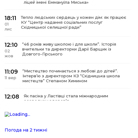
ліцей імені Еммануїла Миська»
18:11
Тепло людських сердець у кожен дім: як працює
КУ “Центр надання соціальних послуг
01
Східницької селищної ради”
лис
12:10
“46 років живу школою і для школи”. Історія
вчительки та директорки Дарії Барщик із
02
Довгого-Гірського
жов
11:09
“Мистецтво починається з любові до дітей”.
Інтерв’ю з директором КЗ “Східницька школа
11 вер
мистецтв” Степаном Химином
12:08
Як пасіка у Ластівці стала міжнародним
осередком здоров’я
08
сер
12:07
У Східниці відкрили нову оздоровчу екостежку
“Респект — Гаївка”
15 лип
Погода на 2 тижні