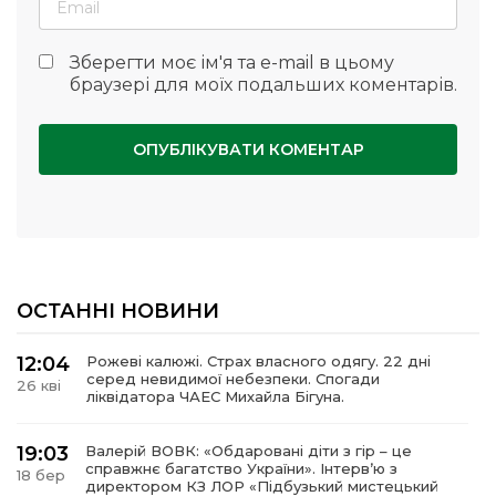
Зберегти моє ім'я та e-mail в цьому
браузері для моїх подальших коментарів.
ОСТАННІ НОВИНИ
12:04
Рожеві калюжі. Страх власного одягу. 22 дні
серед невидимої небезпеки. Спогади
26 кві
ліквідатора ЧАЕС Михайла Бігуна.
19:03
Валерій ВОВК: «Обдаровані діти з гір – це
справжнє багатство України». Інтервʼю з
18 бер
директором КЗ ЛОР «Підбузький мистецький