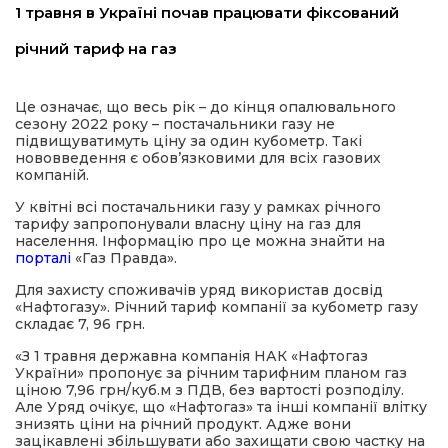
1 травня в Україні почав працювати фіксований
имати
річний тариф на газ
Це означає, що весь рік – до кінця опалювального
сезону 2022 року – постачальники газу не
підвищуватимуть ціну за один кубометр. Такі
нововведення є обов’язковими для всіх газових
компаній.
У квітні всі постачальники газу у рамках річного
тарифу запропонували власну ціну на газ для
населення. Інформацію про це можна знайти на
порталі
«Газ Правда».
Для захисту споживачів уряд використав досвід
«Нафтогазу». Річний тариф компанії за кубометр газу
складає 7, 96 грн.
«З 1 травня державна компанія НАК «Нафтогаз
України» пропонує за річним тарифним планом газ
ціною 7,96 грн/куб.м з ПДВ, без вартості розподілу.
Але Уряд очікує, що «Нафтогаз» та інші компанії влітку
знизять ціни на річний продукт. Адже вони
зацікавлені збільшувати або захищати свою частку на