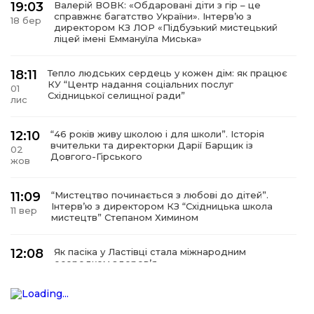
19:03
Валерій ВОВК: «Обдаровані діти з гір – це
справжнє багатство України». Інтервʼю з
18 бер
директором КЗ ЛОР «Підбузький мистецький
ліцей імені Еммануїла Миська»
18:11
Тепло людських сердець у кожен дім: як працює
КУ “Центр надання соціальних послуг
01
Східницької селищної ради”
лис
12:10
“46 років живу школою і для школи”. Історія
вчительки та директорки Дарії Барщик із
02
Довгого-Гірського
жов
11:09
“Мистецтво починається з любові до дітей”.
Інтерв’ю з директором КЗ “Східницька школа
11 вер
мистецтв” Степаном Химином
12:08
Як пасіка у Ластівці стала міжнародним
осередком здоров’я
08
сер
У Східниці відкрили нову оздоровчу екостежку