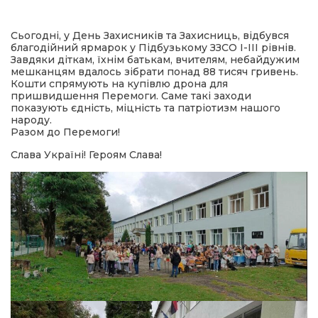
имати
Сьогодні, у День Захисників та Захисниць, відбувся
благодійний ярмарок у Підбузькому ЗЗСО І-ІІІ рівнів.
Завдяки діткам, їхнім батькам, вчителям, небайдужим
мешканцям вдалось зібрати понад 88 тисяч гривень.
Кошти спрямують на купівлю дрона для
пришвидшення Перемоги. Саме такі заходи
показують єдність, міцність та патріотизм нашого
народу.
Разом до Перемоги!
Слава Україні! Героям Слава!