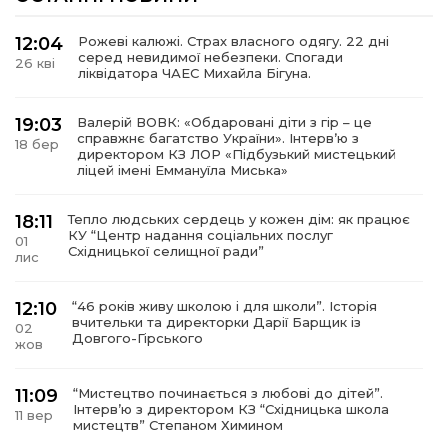
12:04
Рожеві калюжі. Страх власного одягу. 22 дні
серед невидимої небезпеки. Спогади
26 кві
ліквідатора ЧАЕС Михайла Бігуна.
19:03
Валерій ВОВК: «Обдаровані діти з гір – це
справжнє багатство України». Інтервʼю з
18 бер
директором КЗ ЛОР «Підбузький мистецький
ліцей імені Еммануїла Миська»
18:11
Тепло людських сердець у кожен дім: як працює
КУ “Центр надання соціальних послуг
01
Східницької селищної ради”
лис
12:10
“46 років живу школою і для школи”. Історія
вчительки та директорки Дарії Барщик із
02
Довгого-Гірського
жов
11:09
“Мистецтво починається з любові до дітей”.
Інтерв’ю з директором КЗ “Східницька школа
11 вер
мистецтв” Степаном Химином