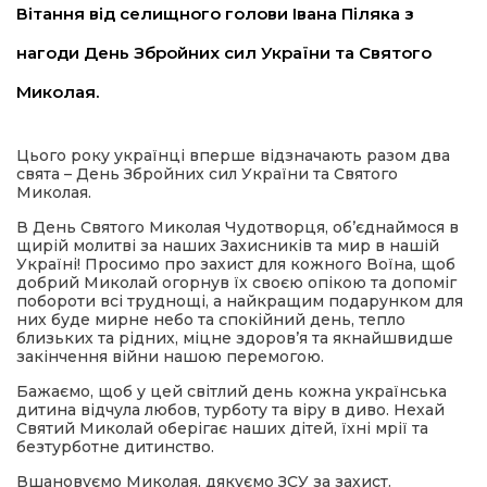
Вітання від селищного голови Івана Піляка з
имати
нагоди День Збройних сил України та Святого
Миколая.
Цього року українці вперше відзначають разом два
свята – День Збройних сил України та Святого
Миколая.
В День Святого Миколая Чудотворця, об’єднаймося в
щирій молитві за наших Захисників та мир в нашій
Україні! Просимо про захист для кожного Воїна, щоб
добрий Миколай огорнув їх своєю опікою та допоміг
побороти всі труднощі, а найкращим подарунком для
них буде мирне небо та спокійний день, тепло
близьких та рідних, міцне здоров’я та якнайшвидше
закінчення війни нашою
перемогою.
Бажаємо, щоб у цей світлий день кожна українська
дитина відчула любов, турботу та віру в диво. Нехай
Святий Миколай оберігає наших дітей, їхні мрії та
безтурботне дитинство.
Вшановуємо Миколая, дякуємо ЗСУ за захист.