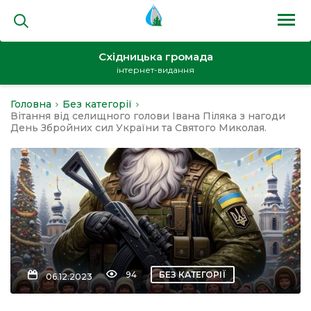
Східницька громада
інтернет-видання
Головна
Без категорії
на
Вітання від селищного голови Івана Піляка з нагоди
День Збройних сил України та Святого Миколая.
и
кти
94
БЕЗ КАТЕГОРІЇ
06.12.2023