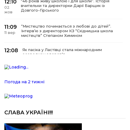
12:10
“46 років живу школою і для школи”. Історія
вчительки та директорки Дарії Барщик із
02
Довгого-Гірського
жов
11:09
“Мистецтво починається з любові до дітей”.
Інтерв’ю з директором КЗ “Східницька школа
11 вер
мистецтв” Степаном Химином
12:08
Як пасіка у Ластівці стала міжнародним
осередком здоров’я
08
сер
12:07
У Східниці відкрили нову оздоровчу екостежку
“Респект — Гаївка”
15 лип
Погода на 2 тижні
17:07
Віра, що не згасає. Історія сили духу,
наполегливості та великого серця директорки
05 лип
Підбузького геріатричного пансіонату — Віри
Баброцяк
СЛАВА УКРАЇНІ!!!
20:06
Нескорена сила зі Східниці. Анна Іроденко –
абсолютна чемпіонка Європи з армреслінгу