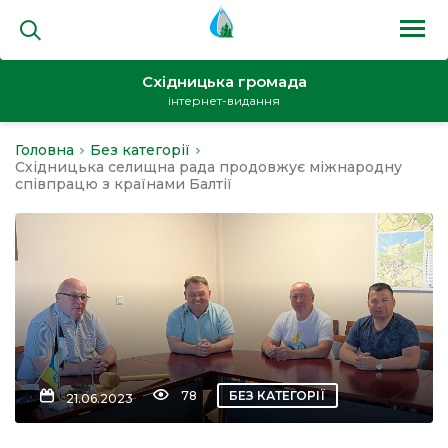
Східницька громада
інтернет-видання
Головна
Без категорії
на
Східницька селищна рада продовжує міжнародну
співпрацю з країнами Балтії
и
кти
78
БЕЗ КАТЕГОРІЇ
21.06.2023