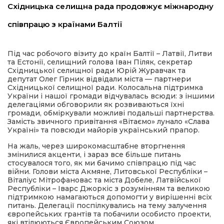
Східницька селищна рада продовжує міжнародну
имати
співпрацю з країнами Балтії
Під час робочого візиту до країн Балтії – Латвії, Литви
та Естонії, селищний голова Іван Піляк, секретар
Східницької селищної ради Юрій Журавчак та
депутат Олег Гірник відвідали міста — партнери
Східницької селищної ради. Колосальна підтримка
України і нашої громади відчувалась всюди: з іншими
делегаціями обговорили як розвиваються їхні
громади, обміркували можливі подальші партнерства.
Замість звичного привітання «Вітаємо» лунало «Слава
Україні» та повсюди майорів
український прапор.
На жаль, через широкомасштабне вторгнення
змінилися акценти, і зараз все більше питань
стосувалося того, як ми бачимо співпрацю під час
війни. Голови міста Акмяне, Литовської Республіки –
Віталіус Мітрофановас та міста Добеле, Латвійської
Республіки – Іварс Джоркіс з розумінням та великою
підтримкою намагаються допомогти у вирішенні всіх
питань. Делегації поспілкувались на тему залучення
європейських грантів та побачили особисто проекти,
які втілюються Європейським Союзом.