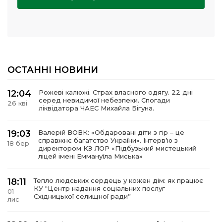
ОСТАННІ НОВИНИ
12:04
Рожеві калюжі. Страх власного одягу. 22 дні
серед невидимої небезпеки. Спогади
26 кві
ліквідатора ЧАЕС Михайла Бігуна.
19:03
Валерій ВОВК: «Обдаровані діти з гір – це
справжнє багатство України». Інтервʼю з
18 бер
директором КЗ ЛОР «Підбузький мистецький
ліцей імені Еммануїла Миська»
18:11
Тепло людських сердець у кожен дім: як працює
КУ “Центр надання соціальних послуг
01
Східницької селищної ради”
лис