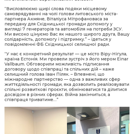
“Висловлюємо щирі слова подяки місцевому
самоврядуванні на чолі голови литовського міста-
партнера Акмяне, Віталіуса Мітрофановаса за
передану для Східницької громади допомогу у
вигляді 7 генераторів та автомобіля на потреби ЗСУ.
Ми високо цінуємо Вас як нашого щирого друга, Вашу
солідарність, допомогу і підтримку.” – ідеться у
повідомленні ФБ Східницької селищної ради.
“У нас є конкретний результат — це місто Віру-Нігула,
країна Естонія. Ми провели зустріч з його мером Einar
Vallbaum. Обговорили можливість підписання
договору щодо співпраці та спільних дій – каже
селищний голова Іван Піляк. – Впевнені, що
міжнародне партнерство — одна з важливих сфер
життєдіяльності громади, яка дозволить реалізовувати
спільні розвиткові проєкти, обмінюватися та ділитися
досвідом в різних сферах. Війна закінчиться, а
співпраця триватиме…”