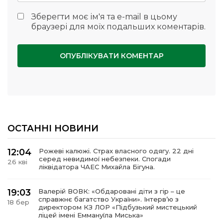
Зберегти моє ім'я та e-mail в цьому
браузері для моїх подальших коментарів.
ОСТАННІ НОВИНИ
12:04
Рожеві калюжі. Страх власного одягу. 22 дні
серед невидимої небезпеки. Спогади
26 кві
ліквідатора ЧАЕС Михайла Бігуна.
19:03
Валерій ВОВК: «Обдаровані діти з гір – це
справжнє багатство України». Інтервʼю з
18 бер
директором КЗ ЛОР «Підбузький мистецький
ліцей імені Еммануїла Миська»