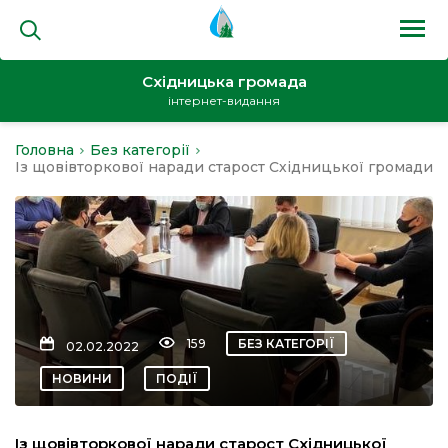
Східницька громада
інтернет-видання
Головна
Без категорії
на
Із щовівторкової наради старост Східницької громади
и
159
БЕЗ КАТЕГОРІЇ
02.02.2022
кти
НОВИНИ
ПОДІЇ
Із щовівторкової наради старост Східницької