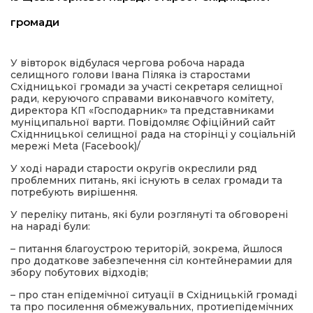
имати
громади
У вівторок відбулася чергова робоча нарада
селищного голови Івана Піляка із старостами
Східницької громади за участі секретаря селищної
ради, керуючого справами виконавчого комітету,
директора КП «Господарник» та представниками
муніципальної варти. Повідомляє Офіційний сайт
Східнницької селищної рада на сторінці у соціальній
мережі Meta (Facebook)/
У ході наради старости округів окреслили ряд
проблемних питань, які існують в селах громади та
потребують вирішення.
У переліку питань, які були розглянуті та обговорені
на нараді були:
– питання благоустрою територій, зокрема, йшлося
про додаткове забезпечення сіл контейнерамии для
збору побутових відходів;
– про стан епідемічної ситуації в Східницькій громаді
та про посилення обмежувальних, протиепідемічних