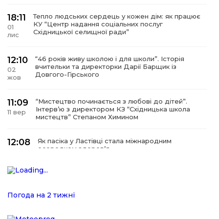
18:11
Тепло людських сердець у кожен дім: як працює
КУ “Центр надання соціальних послуг
01
Східницької селищної ради”
лис
12:10
“46 років живу школою і для школи”. Історія
вчительки та директорки Дарії Барщик із
02
Довгого-Гірського
жов
11:09
“Мистецтво починається з любові до дітей”.
Інтерв’ю з директором КЗ “Східницька школа
11 вер
мистецтв” Степаном Химином
12:08
Як пасіка у Ластівці стала міжнародним
осередком здоров’я
08
сер
12:07
У Східниці відкрили нову оздоровчу екостежку
“Респект — Гаївка”
15 лип
Погода на 2 тижні
Віра, що не згасає. Історія сили духу,