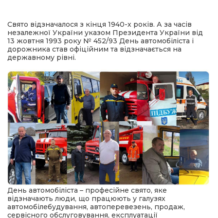
имати
Свято відзначалося з кінця 1940-х років. А за часів
незалежної України указом Президента України від
13 жовтня 1993 року № 452/93 День автомобіліста і
дорожника став офіційним та відзначається на
державному рівні.
День автомобіліста – професійне свято, яке
відзначають люди, що працюють у галузях
автомобілебудування, автоперевезень, продаж,
сервісного обслуговування, експлуатації