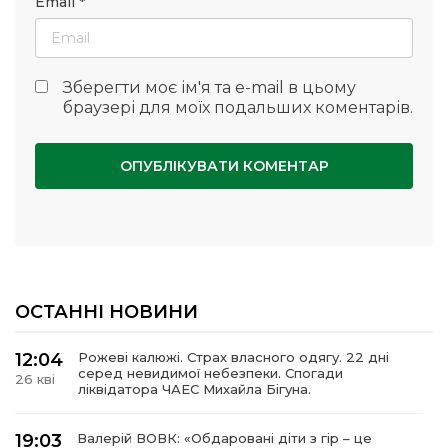
Email
*
Зберегти моє ім'я та e-mail в цьому
браузері для моїх подальших коментарів.
ОСТАННІ НОВИНИ
12:04
Рожеві калюжі. Страх власного одягу. 22 дні
серед невидимої небезпеки. Спогади
26 кві
ліквідатора ЧАЕС Михайла Бігуна.
19:03
Валерій ВОВК: «Обдаровані діти з гір – це