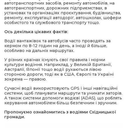
автотранспортних засобів, ремонту автомобілів, на
автотранспортних, дорожних підприємствах, в
установах та організаціях проєктування, будівництва,
ремонту, експлуатації автодоріг, автошколах, шофери
особистого та службового транспорту тощо.
Ось декілька цікавих фактів:
Водії вантажівок та автобусів часто проводять за
кермом по 8-12 годин на день, а іноді й більше,
особливо на дальніх маршрутах.
У різних країнах існують свої правила і норми
культури водіння. Наприклад, у Великій Британії,
Австралії, Японії тощо водії рухаються лівою
стороною дороги, тоді як в США, Європі та Україні
зокрема — правою.
Сучасні водії використовують GPS і інші навігаційні
системи, щоб планувати маршрути та уникати заторів.
А також системи допомоги водієві (ADAS), що роблять
керування автомобілем більш безпечним і зручним.
Пропонуємо ознайомитись з водіями Східницької
громади.