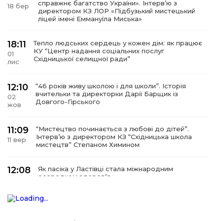
справжнє багатство України». Інтервʼю з
18 бер
директором КЗ ЛОР «Підбузький мистецький
ліцей імені Еммануїла Миська»
18:11
Тепло людських сердець у кожен дім: як працює
КУ “Центр надання соціальних послуг
01
Східницької селищної ради”
лис
12:10
“46 років живу школою і для школи”. Історія
вчительки та директорки Дарії Барщик із
02
Довгого-Гірського
жов
11:09
“Мистецтво починається з любові до дітей”.
Інтерв’ю з директором КЗ “Східницька школа
11 вер
мистецтв” Степаном Химином
12:08
Як пасіка у Ластівці стала міжнародним
осередком здоров’я
08
сер
12:07
У Східниці відкрили нову оздоровчу екостежку
“Респект — Гаївка”