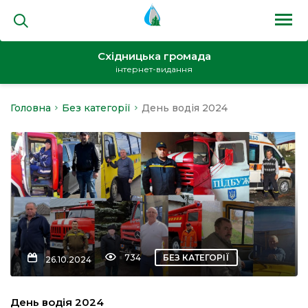
Східницька громада
інтернет-видання
Головна
Без категорії
День водія 2024
на
и
кти
734
БЕЗ КАТЕГОРІЇ
26.10.2024
День водія 2024