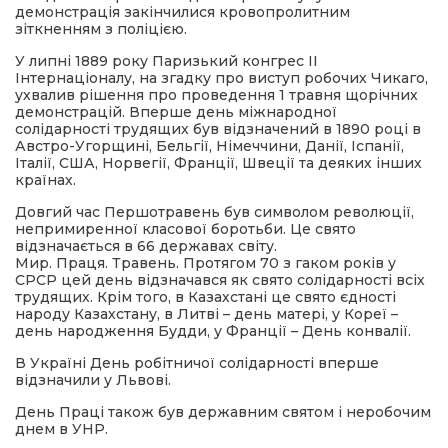
демонстрація закінчилися кровопролитним
зіткненням з поліцією.
У липні 1889 року Паризький конгрес II
Інтернаціоналу, на згадку про виступ робочих Чикаго,
ухвалив рішення про проведення 1 травня щорічних
демонстрацій. Вперше день міжнародної
солідарності трудящих був відзначений в 1890 році в
Австро-Угорщині, Бельгії, Німеччини, Данії, Іспанії,
Італії, США, Норвегії, Франції, Швеції та деяких інших
країнах.
Довгий час Першотравень був символом революції,
непримиренної класової боротьби. Це свято
відзначається в 66 державах світу.
Мир. Праця. Травень. Протягом 70 з гаком років у
СРСР цей день відзначався як свято солідарності всіх
трудящих. Крім того, в Казахстані це свято єдності
народу Казахстану, в Литві – день матері, у Кореї –
день народження Будди, у Франції – День конвалії.
В Україні День робітничої солідарності вперше
відзначили у Львові.
День Праці також був державним святом і неробочим
днем в УНР.