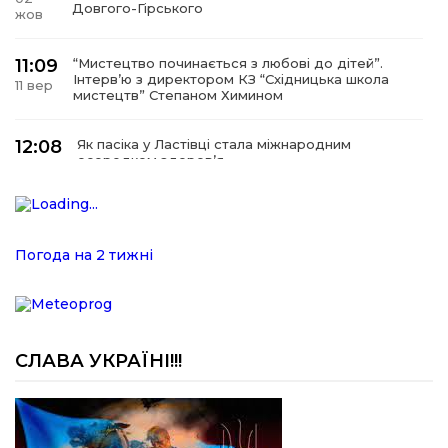
Довгого-Гірського
жов
11:09
“Мистецтво починається з любові до дітей”.
Інтерв’ю з директором КЗ “Східницька школа
11 вер
мистецтв” Степаном Химином
12:08
Як пасіка у Ластівці стала міжнародним
осередком здоров’я
08
сер
12:07
У Східниці відкрили нову оздоровчу екостежку
“Респект — Гаївка”
15 лип
Погода на 2 тижні
17:07
Віра, що не згасає. Історія сили духу,
наполегливості та великого серця директорки
05 лип
Підбузького геріатричного пансіонату — Віри
Баброцяк
СЛАВА УКРАЇНІ!!!
20:06
Нескорена сила зі Східниці. Анна Іроденко –
абсолютна чемпіонка Європи з армреслінгу
24 чер