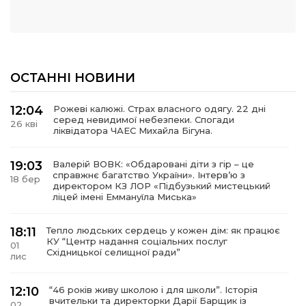
ОСТАННІ НОВИНИ
12:04
Рожеві калюжі. Страх власного одягу. 22 дні
серед невидимої небезпеки. Спогади
26 кві
ліквідатора ЧАЕС Михайла Бігуна.
19:03
Валерій ВОВК: «Обдаровані діти з гір – це
справжнє багатство України». Інтервʼю з
18 бер
директором КЗ ЛОР «Підбузький мистецький
ліцей імені Еммануїла Миська»
18:11
Тепло людських сердець у кожен дім: як працює
КУ “Центр надання соціальних послуг
01
Східницької селищної ради”
лис
12:10
“46 років живу школою і для школи”. Історія
вчительки та директорки Дарії Барщик із
02