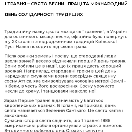
1 ТРАВНЯ – СВЯТО ВЕСНИ І ПРАЦІ ТА МІЖНАРОДНИЙ
имати
ДЕНЬ СОЛІДАРНОСТІ ТРУДЯЩИХ
Традиційну назву цього місяця як “травень”, в Україні
для останнього місяця весни, офіційно було повернуто
в у ХХ столітті з відродженням традицій Київської
Русі. Назва походить від слова трава.
Після оранки земель і посіву, ще стародавні люди
ввели звичай весело відзначали перший день травня.
Вони робили це в надії, що їх праця дасть хороший
врожай. Наприклад, стародавні греки в цей день
наряджали смужками вовни своєрідну священну
сосну Аттіса, яка символізувала чоловіка матері-Землі –
Кібели, в честь його воскресіння. Сосну урочисто
несли до храму, і танцювали навколо неї.
Зараз Перше травня відзначають у багатьох
європейських країнах. В Іспанії, наприклад, день
свята називається Зелений Сантьяго. Це свято квітів і
закоханих.
Сучасна історія свята свідчить, що 1 травня 1886
американські робочі організували страйк з вимогою
8-годинного робочого дня. Страйк і супутня